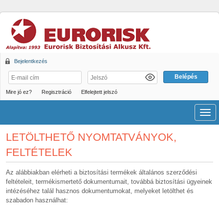
Bejelentkezés
Mire jó ez?
Regisztráció
Elfelejtett jelszó
Men
LETÖLTHETŐ NYOMTATVÁNYOK,
FELTÉTELEK
Az alábbiakban elérheti a biztosítási termékek általános szerződési
feltételeit, termékismertető dokumentumait, továbbá biztosítási ügyeinek
intézéséhez talál hasznos dokumentumokat, melyeket letölthet és
szabadon használhat: