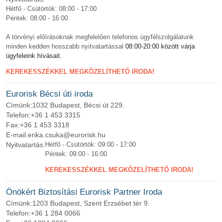
Hétfő - Csütörtök: 08:00 - 17:00
Péntek: 08:00 - 16:00
A törvényi előírásoknak megfelelően telefonos ügyfélszolgálatunk
minden kedden hosszabb nyitvatartással
08:00-20:00 között várja
ügyfeleink hívásait.
KEREKESSZÉKKEL MEGKÖZELÍTHETŐ IRODA!
Eurorisk Bécsi úti iroda
Címünk:
1032 Budapest, Bécsi út 229.
Telefon:
+36 1 453 3315
Fax:
+36 1 453 3318
E-mail:
erika.csuka@eurorisk.hu
Nyitvatartás:
Hétfő - Csütörtök: 09:00 - 17:00
Péntek: 09:00 - 16:00
KEREKESSZÉKKEL MEGKÖZELÍTHETŐ IRODA!
Önökért Biztosítási Eurorisk Partner Iroda
Címünk:
1203 Budapest, Szent Erzsébet tér 9.
Telefon:
+36 1 284 0066