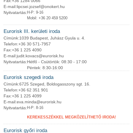
Fax:
+36 1284 0066
E-mail:
lipcsei.jozsef@onokert.hu
Nyitvatartás:
H-P: 9-16
Mobil: +36 20 459 5200
Eurorisk III. kerületi iroda
Címünk:
1039 Budapest, Juhász Gyula u. 4.
Telefon:
+36 30 571-7957
Fax:
+36 1 225 4090
E-mail:
judit.kovacs@eurorisk.hu
Nyitvatartás:
Hétfő - Csütörtök: 08:30 - 17:00
Péntek: 8:30-16:00
Eurorisk szegedi iroda
Címünk:
6725 Szeged, Boldogasszony sgt. 16.
Telefon:
+36 62 351 901
Fax:
+36 1 225 4099
E-mail:
eva.minda@eurorisk.hu
Nyitvatartás:
H-P: 8-16
KEREKESSZÉKKEL MEGKÖZELÍTHETŐ IRODA!
Eurorisk győri iroda