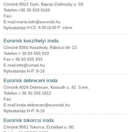
Címünk:
9022 Győr, Bajcsy-Zsilinszky u. 59.
Telefon:
+36 30 919 9166
Fax:
-
E-mail:
maria.toth@eurorisk.hu
Nyitvatartás:
H-CS: 8:30-16:00 P: zárva
Eurorisk keszthelyi iroda
Címünk:
8360 Keszthely, Rákóczi tér 12.
Telefon:
+ 36 83 555 933
Fax:
+ 36 83 555 933
E-mail:
info@ronsel.hu
Nyitvatartás:
H-P: 8-16
Eurorisk debreceni iroda
Címünk:
4024 Debrecen, Kossuth u. 42. 3.em.
Telefon:
+ 36 30 258 1812
Fax:
E-mail:
iroda.debrecen@eurorisk.hu
Nyitvatartás:
H-P: 8-16
Eurorisk tokorcsi iroda
Címünk:
9561 Tokorcs, Erzsébet u. 80.