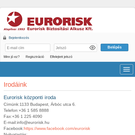
Bejelentkezés
Mire jó ez?
Regisztráció
Elfelejtett jelszó
Men
Irodáink
Eurorisk központi iroda
Címünk:
1133 Budapest, Árbóc utca 6.
Telefon:
+36 1 585 8888
Fax:
+36 1 225 4090
E-mail:
info@eurorisk.hu
Facebook:
https://www.facebook.com/eurorisk
Nyitvatartás: