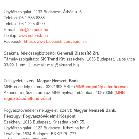
Ügyfélszolgálat: 1133 Budapest, Árbóc u. 6.
Telefon: 06 1 585 8888
Telefax: 06 1 225 4090
E-mail:
info@eurorisk.hu
Honlap:
www.eurorisk.hu
Facebook:
https://www.facebook.com/eurorisk
Szakmai felelősségbiztosító:
Generali Biztosító Zrt.
Tárhely-szolgáltató:
SK Trend Kft.
(székhely: 1036 Budapest, Lajos utca
93-99. I. em. 1., e-mail: mail@sktrend.hu)
Felügyeleti szerv:
Magyar Nemzeti Bank
MNB engedély száma: 332/1993 ÁBIF (
MNB engedély ellenőrzése
)
Azonosító (törzsszám) az MNB nyilvántartásában: 10870055 (
MNB
regisztráció ellenőrzése
)
Fogyasztóvédelem (felügyeleti szerv):
Magyar Nemzeti Bank,
Pénzügyi Fogyasztóvédelmi Központ
Székhely: 1013 Budapest, Krisztina körút 55.
Ügyfélszolgálat: 1122 Budapest, Krisztina krt. 6.
Levélcím: 1534 Budapest BKKP Pf. 777.