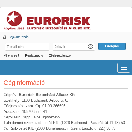
Bejelentkezés
Mire jó ez?
Regisztráció
Elfelejtett jelszó
Men
Céginformáció
Cégnév:
Eurorisk Biztosítási Alkusz Kft.
Székhely: 1133 Budapest, Árbóc u. 6.
Cégjegyzékszám: Cg. 01-09-266695
Adószám: 10870055-1-41
Képviseli: Papp Lajos ügyvezető
Tulajdonosi szerkezet: Letét Kft. (1026 Budapest, Pasaréti út 11-13) 50
%, Risk-Letét Kft. (2330 Dunaharaszti, Szent László u. 22.) 50 %