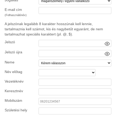
Jogállás
E-mail cím
(Felhasználónév)
A jelszónak legalább 8 karakter hosszúnak kell lennie,
tartalmaznia kell számot, kis és nagybetűt egyaránt, de nem
tartalmazhat speciális karaktert (pl. @, $).
Jelszó
Jelszó újra
Neme
Név előtag
Vezetéknév
Keresztnév
Mobilszám
Születési hely