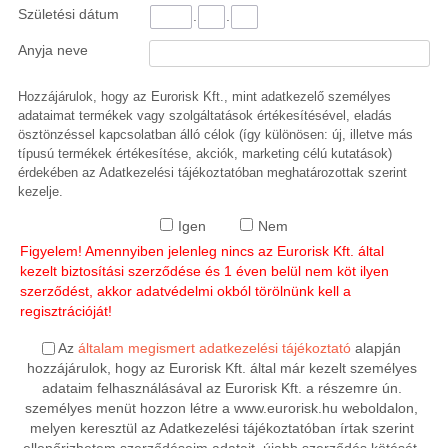
Születési dátum
.
.
Anyja neve
Hozzájárulok, hogy az Eurorisk Kft., mint adatkezelő személyes
adataimat termékek vagy szolgáltatások értékesítésével, eladás
ösztönzéssel kapcsolatban álló célok (így különösen: új, illetve más
típusú termékek értékesítése, akciók, marketing célú kutatások)
érdekében az Adatkezelési tájékoztatóban meghatározottak szerint
kezelje.
Igen
Nem
Figyelem! Amennyiben jelenleg nincs az Eurorisk Kft. által
kezelt biztosítási szerződése és 1 éven belül nem köt ilyen
szerződést, akkor adatvédelmi okból törölnünk kell a
regisztrációját!
Az
általam megismert adatkezelési tájékoztató
alapján
hozzájárulok, hogy az Eurorisk Kft. által már kezelt személyes
adataim felhasználásával az Eurorisk Kft. a részemre ún.
személyes menüt hozzon létre a www.eurorisk.hu weboldalon,
melyen keresztül az Adatkezelési tájékoztatóban írtak szerint