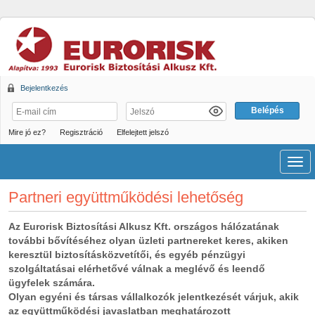
Bejelentkezés
Mire jó ez?
Regisztráció
Elfelejtett jelszó
Men
Partneri együttműködési lehetőség
Az Eurorisk Biztosítási Alkusz Kft. országos hálózatának
további bővítéséhez olyan üzleti partnereket keres, akiken
keresztül biztosításközvetítői, és egyéb pénzügyi
szolgáltatásai elérhetővé válnak a meglévő és leendő
ügyfelek számára.
Olyan egyéni és társas vállalkozók jelentkezését várjuk, akik
az együttműködési javaslatban meghatározott