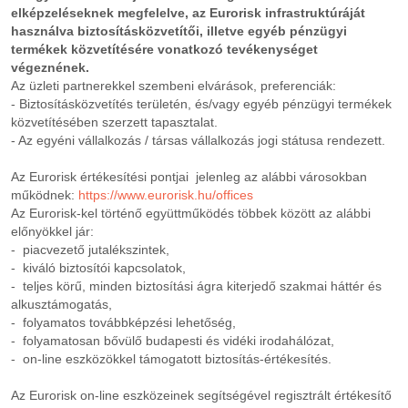
elképzeléseknek megfelelve, az Eurorisk infrastruktúráját
használva biztosításközvetítői, illetve egyéb pénzügyi
termékek közvetítésére vonatkozó tevékenységet
végeznének.
Az üzleti partnerekkel szembeni elvárások, preferenciák:
- Biztosításközvetítés területén, és/vagy egyéb pénzügyi termékek
közvetítésében szerzett tapasztalat.
- Az egyéni vállalkozás / társas vállalkozás jogi státusa rendezett.
Az Eurorisk értékesítési pontjai jelenleg az alábbi városokban
működnek:
https://www.eurorisk.hu/offices
Az Eurorisk-kel történő együttműködés többek között az alábbi
előnyökkel jár:
- piacvezető jutalékszintek,
- kiváló biztosítói kapcsolatok,
- teljes körű, minden biztosítási ágra kiterjedő szakmai háttér és
alkusztámogatás,
- folyamatos továbbképzési lehetőség,
- folyamatosan bővülő budapesti és vidéki irodahálózat,
- on-line eszközökkel támogatott biztosítás-értékesítés.
Az Eurorisk on-line eszközeinek segítségével regisztrált értékesítő