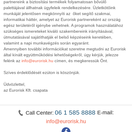
partnereink a biztosítási termékek folyamatosan bővülő
palettájával állhatnak ügyfeleik rendelkezésére. Üzletkötőink
munkáját jelentősen megkönnyíti az őket segítő szakmai,
informatikai háttér, amelyet az Eurorisk partnereként az ország
egész területéről igénybe vehetnek. A programok használatához
szükséges ismereteket kiváló szakembereink irányításával,
útmutatásával sajátíthatják el belső képzéseink keretében,
valamint a napi munkavégzés során egyaránt.
Amennyiben további információkat szeretne megtudni az Eurorisk
által kínált együttműködési lehetőségekről, úgy kérjük, jelezze
felénk az
info@eurorisk.hu
címen, és megkeressük Önt.
Szíves érdeklődését ezúton is köszönjük.
Üdvözlettel,
az Eurorisk Kft. csapata
06 1 585 8888
E-mail:
Call Center:
info@eurorisk.hu