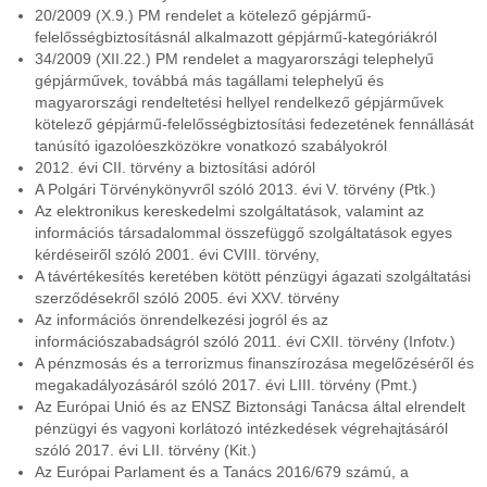
20/2009 (X.9.) PM rendelet a kötelező gépjármű-
felelősségbiztosításnál alkalmazott gépjármű-kategóriákról
34/2009 (XII.22.) PM rendelet a magyarországi telephelyű
gépjárművek, továbbá más tagállami telephelyű és
magyarországi rendeltetési hellyel rendelkező gépjárművek
kötelező gépjármű-felelősségbiztosítási fedezetének fennállását
tanúsító igazolóeszközökre vonatkozó szabályokról
2012. évi CII. törvény a biztosítási adóról
A Polgári Törvénykönyvről szóló 2013. évi V. törvény (Ptk.)
Az elektronikus kereskedelmi szolgáltatások, valamint az
információs társadalommal összefüggő szolgáltatások egyes
kérdéseiről szóló 2001. évi CVIII. törvény,
A távértékesítés keretében kötött pénzügyi ágazati szolgáltatási
szerződésekről szóló 2005. évi XXV. törvény
Az információs önrendelkezési jogról és az
információszabadságról szóló 2011. évi CXII. törvény (Infotv.)
A pénzmosás és a terrorizmus finanszírozása megelőzéséről és
megakadályozásáról szóló 2017. évi LIII. törvény (Pmt.)
Az Európai Unió és az ENSZ Biztonsági Tanácsa által elrendelt
pénzügyi és vagyoni korlátozó intézkedések végrehajtásáról
szóló 2017. évi LII. törvény (Kit.)
Az Európai Parlament és a Tanács 2016/679 számú, a