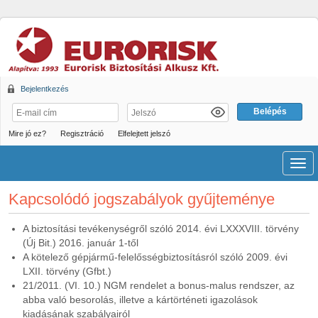
Bejelentkezés
Mire jó ez?
Regisztráció
Elfelejtett jelszó
Men
Kapcsolódó jogszabályok gyűjteménye
A biztosítási tevékenységről szóló 2014. évi LXXXVIII. törvény
(Új Bit.) 2016. január 1-től
A kötelező gépjármű-felelősségbiztosításról szóló 2009. évi
LXII. törvény (Gfbt.)
21/2011. (VI. 10.) NGM rendelet a bonus-malus rendszer, az
abba való besorolás, illetve a kártörténeti igazolások
kiadásának szabályairól