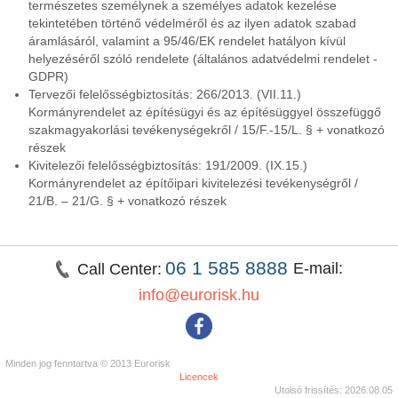
természetes személynek a személyes adatok kezelése
tekintetében történő védelméről és az ilyen adatok szabad
áramlásáról, valamint a 95/46/EK rendelet hatályon kívül
helyezéséről szóló rendelete (általános adatvédelmi rendelet -
GDPR)
Tervezői felelősségbiztosítás: 266/2013. (VII.11.)
Kormányrendelet az építésügyi és az építésüggyel összefüggő
szakmagyakorlási tevékenységekről / 15/F.-15/L. § + vonatkozó
részek
Kivitelezői felelősségbiztosítás: 191/2009. (IX.15.)
Kormányrendelet az építőipari kivitelezési tevékenységről /
21/B. – 21/G. § + vonatkozó részek
06 1 585 8888
E-mail:
Call Center:
info@eurorisk.hu
Minden jog fenntartva © 2013 Eurorisk
Licencek
Utolsó frissítés: 2026.08.05