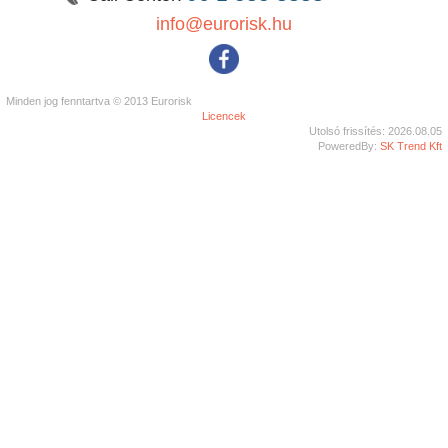
info@eurorisk.hu
Minden jog fenntartva © 2013 Eurorisk
Licencek
Utolsó frissítés: 2026.08.05
PoweredBy:
SK Trend Kft