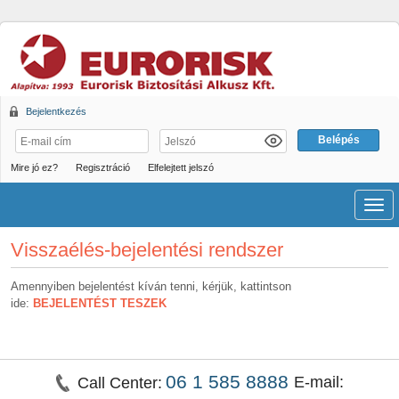
Bejelentkezés
Mire jó ez?
Regisztráció
Elfelejtett jelszó
Men
Visszaélés-bejelentési rendszer
Amennyiben bejelentést kíván tenni, kérjük, kattintson
ide:
BEJELENTÉST TESZEK
06 1 585 8888
E-mail:
Call Center: