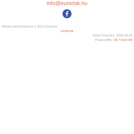
info@eurorisk.hu
Minden jog fenntartva © 2013 Eurorisk
Licencek
Utolsó frissítés: 2026.08.05
PoweredBy:
SK Trend Kft