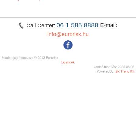
06 1 585 8888
E-mail:
Call Center:
info@eurorisk.hu
Minden jog fenntartva © 2013 Eurorisk
Licencek
Utolsó frissítés: 2026.08.05
PoweredBy:
SK Trend Kft