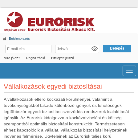
Bejelentkezés
Mire jó ez?
Regisztráció
Elfelejtett jelszó
Men
Vállalkozások egyedi biztosításai
A vállalkozások eltérő kockázati körülményei, valamint a
tevékenységükből fakadó különböző igények és lehetőségek
legtöbbször egyedi biztosítási szerződés-rendszerek kialakítását
igénylik. Az Eurorisk kidolgozza a kockázatviselési és költség
szempontból optimális biztosítási konstrukciót. Természetesen
ehhez kapcsolódik a vállalat, vállalkozás biztosítási helyzetének
ingyenes felmérése. Ügyfeleinek az Eurorisk teljes körű