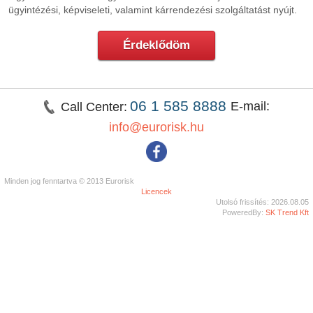
ügyintézési, képviseleti, valamint kárrendezési szolgáltatást nyújt.
Érdeklődöm
06 1 585 8888
E-mail:
Call Center:
info@eurorisk.hu
Minden jog fenntartva © 2013 Eurorisk
Licencek
Utolsó frissítés: 2026.08.05
PoweredBy:
SK Trend Kft