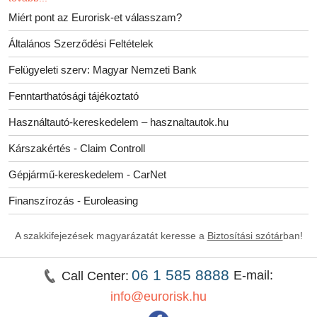
Miért pont az Eurorisk-et válasszam?
Általános Szerződési Feltételek
Felügyeleti szerv: Magyar Nemzeti Bank
Fenntarthatósági tájékoztató
Használtautó-kereskedelem – hasznaltautok.hu
Kárszakértés - Claim Controll
Gépjármű-kereskedelem - CarNet
Finanszírozás - Euroleasing
A szakkifejezések magyarázatát keresse a
Biztosítási szótár
ban!
06 1 585 8888
E-mail:
Call Center:
info@eurorisk.hu