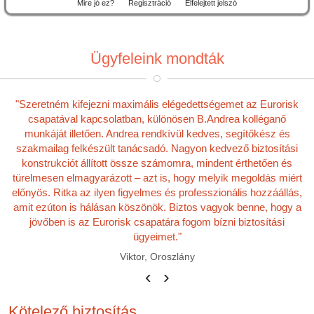
Mire jó ez?
Regisztráció
Elfelejtett jelszó
Ügyfeleink mondták
"Szeretném kifejezni maximális elégedettségemet az Eurorisk
csapatával kapcsolatban, különösen B.Andrea kolléganő
munkáját illetően. Andrea rendkívül kedves, segítőkész és
szakmailag felkészült tanácsadó. Nagyon kedvező biztosítási
konstrukciót állított össze számomra, mindent érthetően és
türelmesen elmagyarázott – azt is, hogy melyik megoldás miért
előnyös. Ritka az ilyen figyelmes és professzionális hozzáállás,
amit ezúton is hálásan köszönök. Biztos vagyok benne, hogy a
jövőben is az Eurorisk csapatára fogom bízni biztosítási
ügyeimet."
Viktor, Oroszlány
‹
›
Kötelező biztosítás