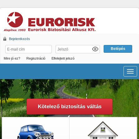
Bejelentkezés
Mire jó ez?
Regisztráció
Elfelejtett jelszó
Men
Kötelező biztosítás váltás