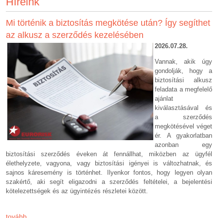
Híreink
Mi történik a biztosítás megkötése után? Így segíthet
az alkusz a szerződés kezelésében
2026.07.2
8.
Vannak, akik úgy
gondolják, hogy a
biztosítási alkusz
feladata a megfelelő
ajánlat
kiválasztásával és
a szerződés
megkötésével véget
ér. A gyakorlatban
azonban egy
biztosítási szerződés éveken át fennállhat, miközben az ügyfél
élethelyzete, vagyona, vagy biztosítási igényei is változhatnak, és
sajnos káresemény is történhet. Ilyenkor fontos, hogy legyen olyan
szakértő, aki segít eligazodni a szerződés feltételei, a bejelentési
kötelezettségek és az ügyintézés részletei között.
tovább...