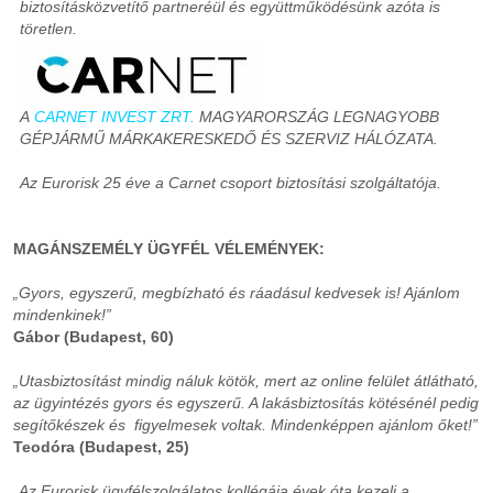
biztosításközvetítő partneréül és együttműködésünk azóta is
töretlen.
A
CARNET INVEST ZRT.
MAGYARORSZÁG LEGNAGYOBB
GÉPJÁRMŰ MÁRKAKERESKEDŐ ÉS SZERVIZ HÁLÓZATA.
Az Eurorisk 25 éve a Carnet csoport biztosítási szolgáltatója.
MAGÁNSZEMÉLY ÜGYFÉL VÉLEMÉNYEK:
„Gyors, egyszerű, megbízható és ráadásul kedvesek is! Ajánlom
mindenkinek!”
Gábor (Budapest, 60)
„Utasbiztosítást mindig náluk kötök, mert az online felület átlátható,
az ügyintézés gyors és egyszerű. A lakásbiztosítás kötésénél pedig
segítőkészek és figyelmesek voltak. Mindenképpen ajánlom őket!”
Teodóra (Budapest, 25)
„Az Eurorisk ügyfélszolgálatos kollégája évek óta kezeli a